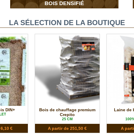
BOIS DENSIFIÉ
LA SÉLECTION DE LA BOUTIQUE
ois DIN+
Bois de chauffage premium
Laine de 
LET
Crepito
25 CM
100
 6,10 €
A partir de 251,50 €
A part