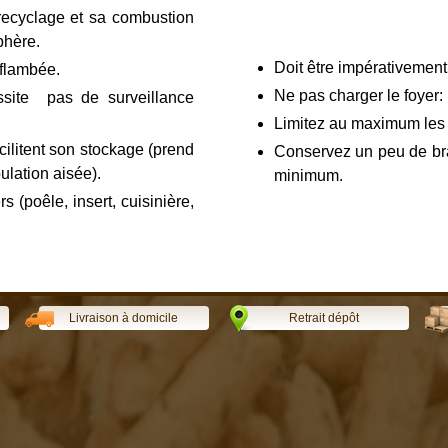
recyclage et sa combustion
phère.
Doit être impérativement
 flambée.
Ne pas charger le foyer: 
ssite pas de surveillance
Limitez au maximum les a
cilitent son stockage (prend
Conservez un peu de bra
ulation aisée).
minimum.
 (poêle, insert, cuisinière,
Livraison à domicile
Retrait dépôt