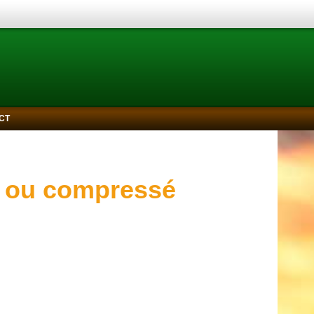
CT
ié ou compressé